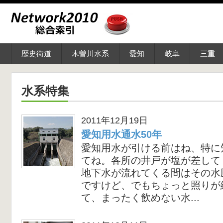
歴史街道
木曽川水系
愛知
岐阜
三重
水系特集
2011年12月19日
愛知用水通水50年
愛知用水が引ける前はね、特に
てね。各所の井戸が塩が差して
地下水が流れてくる間はその水
ですけど、でもちょっと照りが
て、まったく飲めない水...