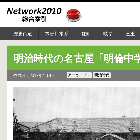
歴史街道
木曽川水系
愛知
岐阜
三重
明治時代の名古屋「明倫中
アーカイブス
明治時代
作成日：2012年4月9日