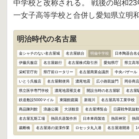
中学校と改称される。 戦後の昭和23年
一女子高等学校と合併し愛知県立明
明治時代の名古屋
金シャチのない名古屋城
名古屋鎮台
明倫中学校
日本陶器合名
伊藤呉服店
名古屋銀行
名古屋株式取引所
愛知県庁
県立高
栄町官庁街
県庁前ロータリー
名古屋商業会議所
中央バザール
いとう呉服店
名古屋郵便局
濃尾地震
広小路凱旋門
岡谷商
県立医学専門学校
濃尾地震罹災者
開設当時の名古屋駅
名古屋
鉄道敷設5000マイル
東陽館庭園
新堀川
名古屋高等工業学校
商品陳列館
浪越公園
大須観音
名古屋博覧会
日露戦争凱旋
名古屋瓦斯工場
熱田兵器製作所
日本車両製造
熱田神宮
熱
裁断橋
名古屋港の浚渫作業
ロセッタ丸入港
名古屋港開港