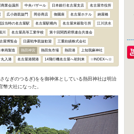
屋商業会議所
中央バザール
日本銀行名古屋支店
名古屋市役所
震
広小路凱旋門
岡谷商店
御園座
名古屋ホテル
納屋橋
開設当時の名古屋駅
名古屋駅構内
名古屋米穀取引所
江川洪水
堀川
名古屋高等工業学校
第十回関西府県連合共進会
--
古屋博覧会
日露戦争凱旋歓迎
三重紡績株式会社
本車両製造
熱田神宮
熱田魚市場
熱田港
上知我麻神社
タ丸入港
名古屋港開港
14飛行機名古屋へ初到来
☆INDEXへ☆
くさなぎのつるぎ)をを御神体としている熱田神社は明治
官幣大社になった。