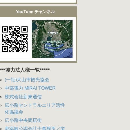
YouTube チャンネル
****協力法人様一覧*****
(一社)犬山市観光協会
中部電力 MIRAI TOWER
株式会社新東通信
広小路セントラルエリア活性
化協議会
広小路中央商店街
都築敏公認会計士事務所／栄