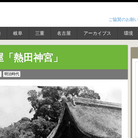
ご協賛のお願
知
岐阜
三重
名古屋
アーカイブス
環境
屋「熱田神宮」
ス
明治時代