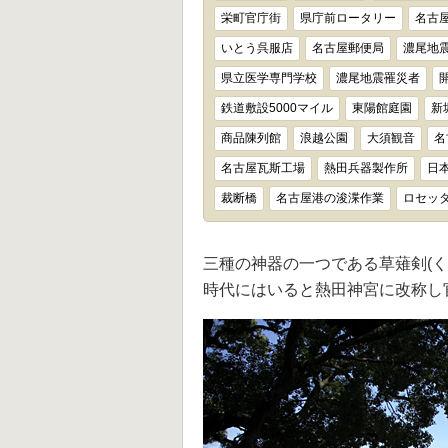
栄町官庁街
県庁前ロータリー
名古
いとう呉服店
名古屋郵便局
濃尾地
県立医学専門学校
濃尾地震罹災者
鉄道敷設5000マイル
東陽館庭園
新
商品陳列館
浪越公園
大須観音
名
名古屋瓦斯工場
熱田兵器製作所
日
裁断橋
名古屋港の浚渫作業
ロセッ
三種の神器の一つである草薙剣(
時代にはいると熱田神宮に改称し