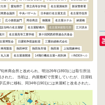
取引所
愛知県庁
県立高等女学校
名古屋測候所
新栄警察署
屋商業会議所
中央バザール
日本銀行名古屋支店
名古屋市役所
震
広小路凱旋門
岡谷商店
御園座
名古屋ホテル
納屋橋
開設当時の名古屋駅
名古屋駅構内
名古屋米穀取引所
江川洪水
--
堀川
名古屋高等工業学校
第十回関西府県連合共進会
古屋博覧会
日露戦争凱旋歓迎
三重紡績株式会社
本車両製造
熱田神宮
熱田魚市場
熱田港
上知我麻神社
タ丸入港
名古屋港開港
14飛行機名古屋へ初到来
☆INDEXへ☆
6)米商会所と改められ、明治26年(1893)には取引所法
組された。 当初は、内屋敷町で営業していたが、日清戦
村字広井に移転、同34年(1901)には米屋町と改名された。