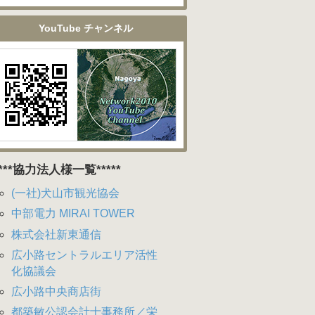
YouTube チャンネル
****協力法人様一覧*****
(一社)犬山市観光協会
中部電力 MIRAI TOWER
株式会社新東通信
広小路セントラルエリア活性
化協議会
広小路中央商店街
都築敏公認会計士事務所／栄