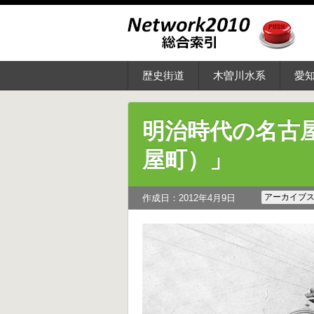
歴史街道
木曽川水系
愛
明治時代の名古
屋町）」
アーカイブ
作成日：2012年4月9日