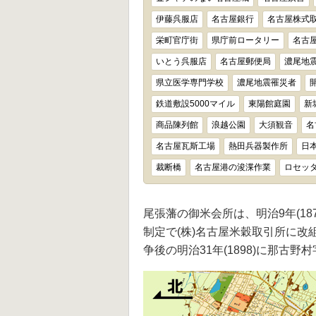
伊藤呉服店
名古屋銀行
名古屋株式
栄町官庁街
県庁前ロータリー
名古
いとう呉服店
名古屋郵便局
濃尾地
県立医学専門学校
濃尾地震罹災者
鉄道敷設5000マイル
東陽館庭園
新
商品陳列館
浪越公園
大須観音
名
名古屋瓦斯工場
熱田兵器製作所
日
裁断橋
名古屋港の浚渫作業
ロセッ
尾張藩の御米会所は、明治9年(187
制定で(株)名古屋米穀取引所に改
争後の明治31年(1898)に那古野