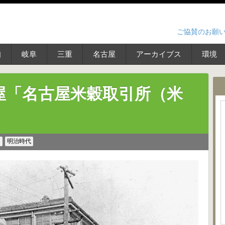
ご協賛のお願
知
岐阜
三重
名古屋
アーカイブス
環境
屋「名古屋米穀取引所（米
ス
明治時代