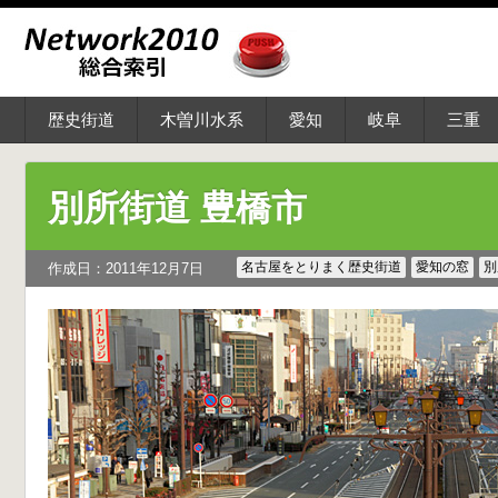
歴史街道
木曽川水系
愛知
岐阜
三重
別所街道 豊橋市
名古屋をとりまく歴史街道
愛知の窓
別
作成日：2011年12月7日