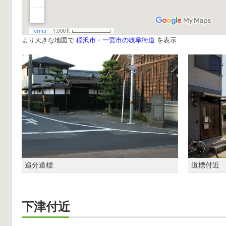
より大きな地図で
稲沢市・一宮市の岐阜街道
を表示
追分道標
道標付近
下津付近