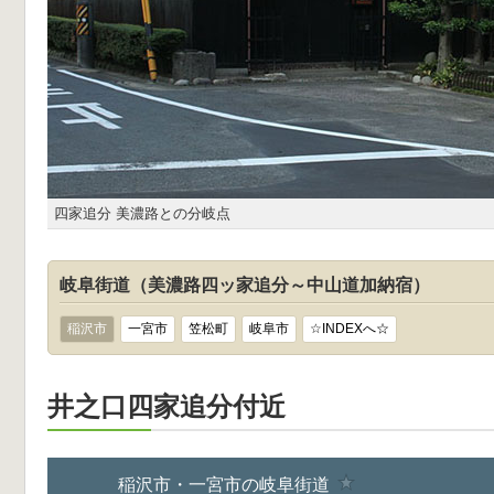
四家追分 美濃路との分岐点
岐阜街道（美濃路四ッ家追分～中山道加納宿）
稲沢市
一宮市
笠松町
岐阜市
☆INDEXへ☆
井之口四家追分付近