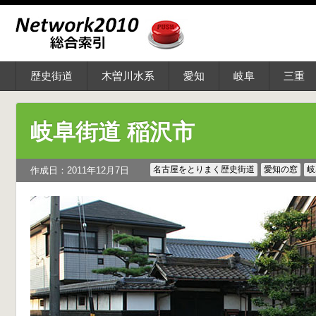
歴史街道
木曽川水系
愛知
岐阜
三重
岐阜街道 稲沢市
名古屋をとりまく歴史街道
愛知の窓
岐
作成日：2011年12月7日