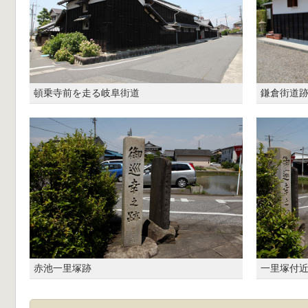
頓乗寺前を走る岐阜街道
鎌倉街道
赤池一里塚跡
一里塚付