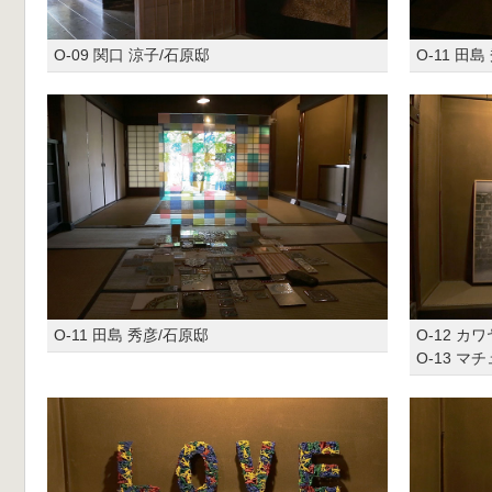
O-09 関口 涼子/石原邸
O-11 田
O-11 田島 秀彦/石原邸
O-12 
O-13 マ