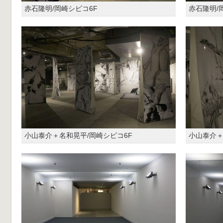
赤石隆明/岡崎シビコ6F
赤石隆明/
小山泰介＋名和晃平/岡崎シビコ6F
小山泰介＋