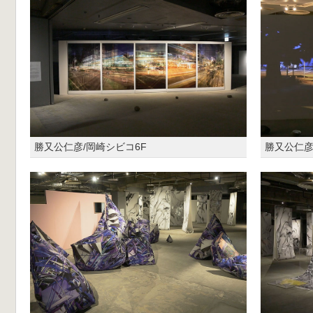
勝又公仁彦/岡崎シビコ6F
勝又公仁彦