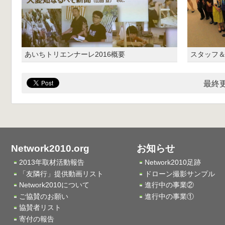
あいちトリエンナーレ2016概要
スタッフ
最終更
Network2010.org
お知らせ
2013年取材活動報告
Network2010足跡
「友隣行」提供動画リスト
ドローン撮影サンプル
Network2010について
進行中の事業②
ご協賛のお願い
進行中の事業①
協賛者リスト
寄付の報告