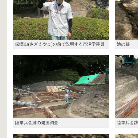
栄螺山(さざえやま)の前で説明する市澤学芸員
池の跡
陸軍兵舎跡の発掘調査
陸軍兵舎