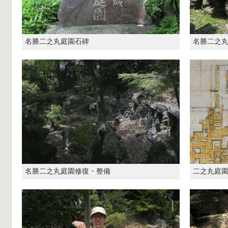
名勝二之丸庭園石碑
名勝二之
名勝二之丸庭園修復・整備
二之丸庭