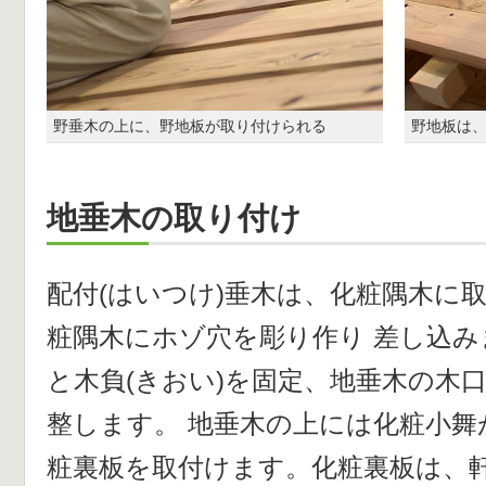
野垂木の上に、野地板が取り付けられる
野地板は
地垂木の取り付け
配付(はいつけ)垂木は、化粧隅木に
粧隅木にホゾ穴を彫り作り 差し込
と木負(きおい)を固定、地垂木の木口
整します。 地垂木の上には化粧小舞
粧裏板を取付けます。化粧裏板は、軒