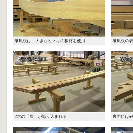
破風板は、大きなヒノキの板材を使用
破風板の表
2本の「眉」が彫り込まれる
裏面には