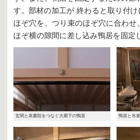
す。部材の加工が 終わると取り付
ほぞ穴を、つり束のほぞ穴に合わせ
ほぞ横の隙間に差し込み鴨居を固定
玄関と表書院をつなぐ大廊下の鴨居
鴨居と吊