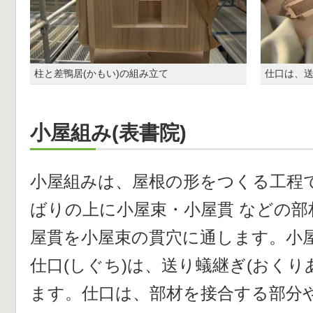
柱と差鴨居(かもい)の組み立て
仕口は、
小屋組み(表書院)
小屋組みは、屋根の形をつくる工程
ばりの上に小屋束・小屋貫 などの部
屋貫を小屋束の貫穴に通します。小
仕口(しぐち)は、送り蟻継ぎ(おくり
ます。仕口は、部材を接合する部分や