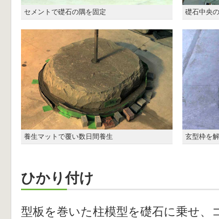
セメントで礎石の隅を固定
礎石中央
養生マットで覆い数日間養生
玄型枠を
ひかり付け
型板を巻いた柱模型を礎石に乗せ、