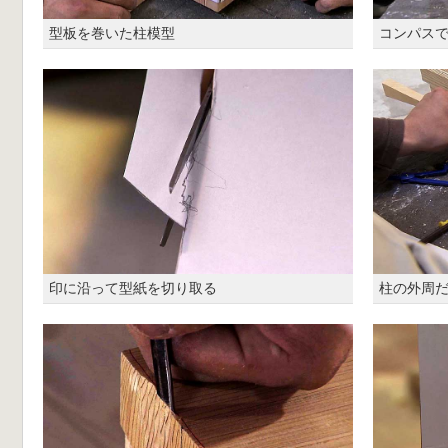
型板を巻いた柱模型
コンパス
印に沿って型紙を切り取る
柱の外周