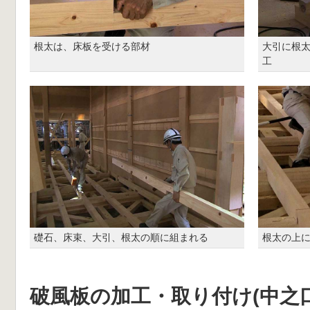
根太は、床板を受ける部材
大引に根太
工
礎石、床束、大引、根太の順に組まれる
根太の上
破風板の加工・取り付け(中之