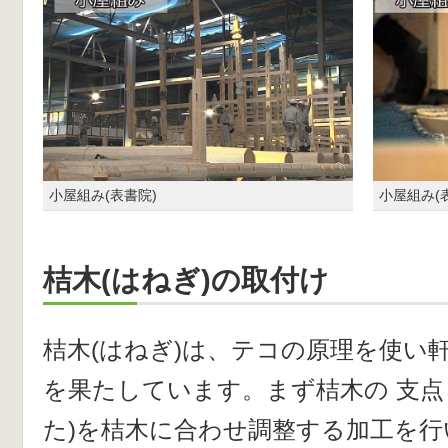
小屋組み(表書院)
小屋組み(
桔木(はねぎ)の取付け
桔木(はねぎ)は、テコの原理を使い
を果たしています。まず桔木の 支点
た)を桔木に合わせ調整する加工を