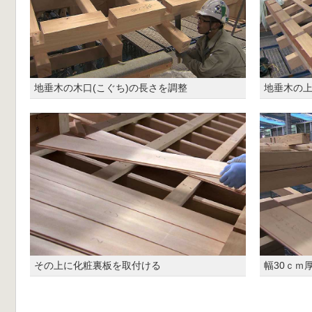
地垂木の木口(こぐち)の長さを調整
地垂木の
その上に化粧裏板を取付ける
幅30ｃｍ