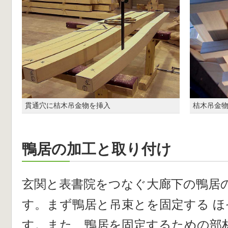
貫通穴に桔木吊金物を挿入
桔木吊金
鴨居の加工と取り付け
玄関と表書院をつなぐ大廊下の鴨居
す。まず鴨居と吊束とを固定する 
す。また、鴨居を固定するための部