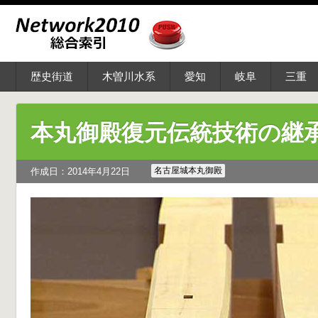
歴史街道
木曽川水系
愛知
岐阜
三重
本丸御殿復元伝統技術の継承
名古屋城本丸御殿
作成日：2014年4月22日