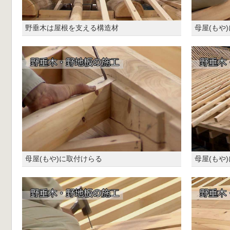
野垂木は屋根を支える構造材
母屋(もや
母屋(もや)に取付けらる
母屋(もや