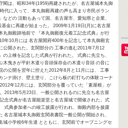
閣は、昭和34年(1959)再建されたが、名古屋城本丸御
成時代に入って、本丸御殿再建の声も高まり市民ボラン
」などの 活動もあって国、名古屋市、愛知県と企業、
基金に再建が始まった。 2009年1月19日(月)に名古屋
本丸御殿跡地前で 『本丸御殿復元着工記念式典』が行
--
0年10月には 名古屋開府400年を記念して本丸御殿玄
公開された。玄関部分の 工事の進む2011年7月12
」の上棟を記念した式典が行われた。 式典に先立ち、
ぶ木曳きが平針木遣り音頭保存会の木遣り音頭 の音に
の公開を翌年に控えた2012年8月と11月には、 工事
カンナ掛け、壁土塗り、こけら板の釘打ちの体験コーナ
2012年12月には、玄関部分を覆っていた「素屋根」が
。2013年5月23日、一般公開されるのに先立ち名古屋
成記念式典が名古屋能楽堂と名古屋城で開催された。式
、 式典参加者への竣工披露が行われ、御殿内部を披露
かねた 名古屋城本丸御殿玄関表書院一般公開が開始され、
名城小学校6年生達 とともに、玄関前でオープニングセ