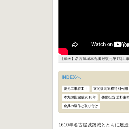
【動画】名古屋城本丸御殿復元第1期工
INDEXへ
復元工事着工！
玄関復元過程特別公開
本丸御殿完成2018年
整備担当 若野主
金具の製作と取り付け
1610年名古屋城築城とともに建造