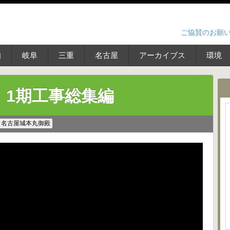
ご協賛のお願
知
岐阜
三重
名古屋
アーカイブス
環境
！1期工事総集編
名古屋城本丸御殿