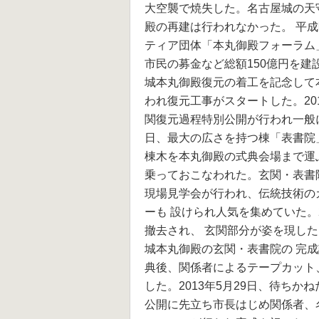
大空襲で焼失した。名古屋城の天守
殿の再建は行われなかった。 平
ティア団体「本丸御殿フォーラム
市民の募金など総額150億円を建設
城本丸御殿復元の着工を記念して
われ復元工事がスタートした。201
関復元過程特別公開が行われ一般に
日、最大の広さを持つ棟「表書院
棟木を本丸御殿の式典会場まで運
乗っておこなわれた。玄関・表書院
現場見学会が行われ、伝統技術の
ーも 設けられ人気を集めていた。
撤去され、 玄関部分が姿を現した
城本丸御殿の玄関・表書院の 完
典後、関係者によるテープカット
した。2013年5月29日、待ち
公開に先立ち市長はじめ関係者、