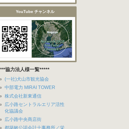
YouTube チャンネル
****協力法人様一覧*****
(一社)犬山市観光協会
中部電力 MIRAI TOWER
株式会社新東通信
広小路セントラルエリア活性
化協議会
広小路中央商店街
都築敏公認会計士事務所／栄