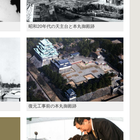
昭和20年代の天主台と本丸御殿跡
復元工事前の本丸御殿跡