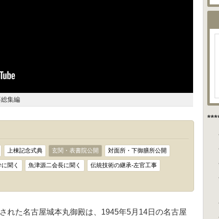
事総集編
**
上棟記念式典
玄関・表書院公開
対面所・下御膳所公開
幹に聞く
魚津源二会長に聞く
伝統技術の継承-左官工事
された名古屋城本丸御殿は、1945年5月14日の名古屋