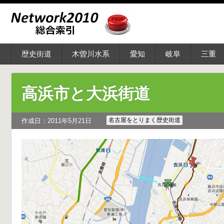
歴史街道
木曽川水系
愛知
岐阜
三重
高浜市と大浜街道
名古屋をとりまく歴史街道
作成日：2011年5月21日