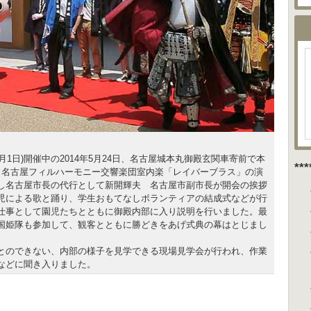
～6月1日)開催中の2014年5月24日、名古屋城本丸御殿玄関車寄前で本
**
。名古屋フィルハーモニー交響楽団室内楽「レイバーブラス」の演
し名古屋市長の代行として新開輝夫 名古屋市副市長が開会の挨拶
児による歌と踊り、学生おもてなしボランティアの結成式などが行
仕事として園児たちとともに御殿内部に入り説明を行いました。最
国姫隊も参加して、観客とともに勝どきをあげ式典の幕はとじまし
とのできない、内部の様子を見学できる現場見学会が行われ、作業
などに聞き入りました。