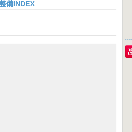
備INDEX
--