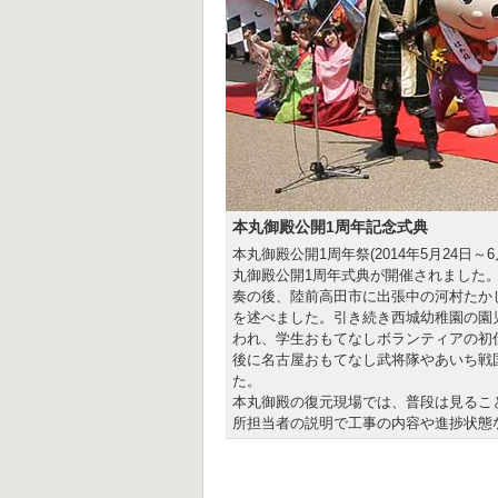
本丸御殿公開1周年記念式典
本丸御殿公開1周年祭(2014年5月24日
丸御殿公開1周年式典が開催されました
奏の後、陸前高田市に出張中の河村たか
を述べました。引き続き西城幼稚園の園
われ、学生おもてなしボランティアの初
後に名古屋おもてなし武将隊やあいち戦
た。
本丸御殿の復元現場では、普段は見るこ
所担当者の説明で工事の内容や進捗状態