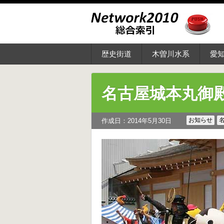
歴史街道
木曽川水系
愛
名古屋城本丸御
お知らせ
作成日：2014年5月30日