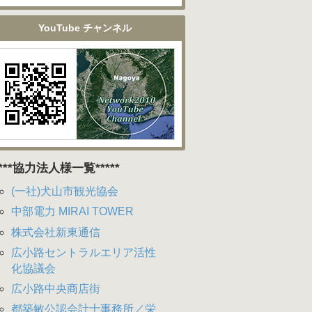
YouTube チャンネル
****協力法人様一覧*****
(一社)犬山市観光協会
中部電力 MIRAI TOWER
株式会社新東通信
広小路セントラルエリア活性
化協議会
広小路中央商店街
都築敏公認会計士事務所／栄