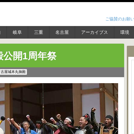
ご協賛のお願
知
岐阜
三重
名古屋
アーカイブス
環境
殿公開1周年祭
名古屋城本丸御殿