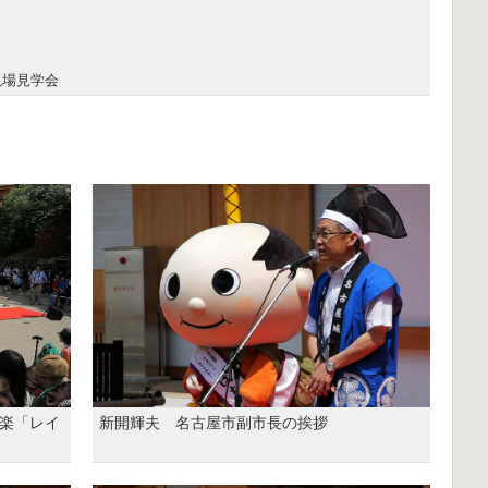
現場見学会
楽「レイ
新開輝夫 名古屋市副市長の挨拶