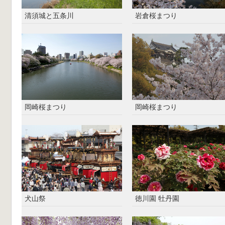
清須城と五条川
岩倉桜まつり
岡崎桜まつり
岡崎桜まつり
犬山祭
徳川園 牡丹園