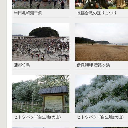
半田亀崎潮干祭
長篠合戦のぼりまつり
蒲郡竹島
伊良湖岬 恋路ヶ浜
ヒトツバタゴ自生地(犬山)
ヒトツバタゴ自生地(犬山)