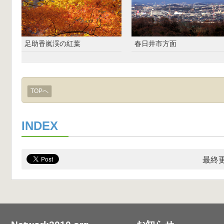
足助香嵐渓の紅葉
春日井市方面
TOPへ
INDEX
最終更