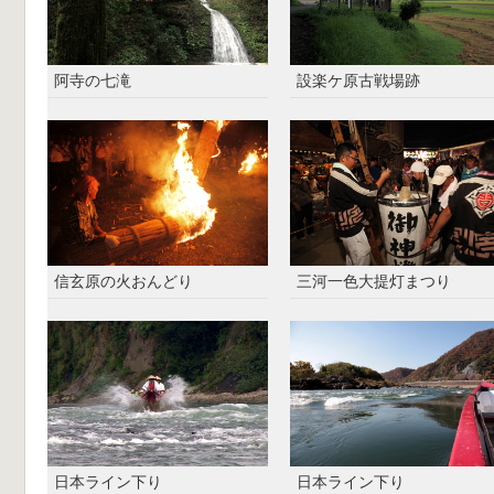
阿寺の七滝
設楽ケ原古戦場跡
信玄原の火おんどり
三河一色大提灯まつり
日本ライン下り
日本ライン下り