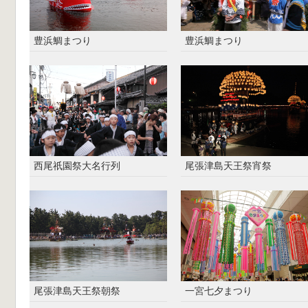
豊浜鯛まつり
豊浜鯛まつり
西尾祇園祭大名行列
尾張津島天王祭宵祭
尾張津島天王祭朝祭
一宮七夕まつり