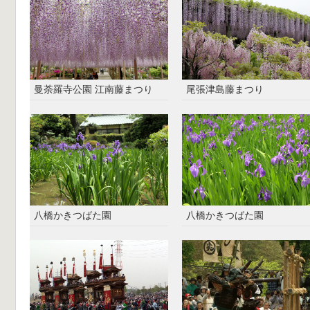
曼荼羅寺公園 江南藤まつり
尾張津島藤まつり
八橋かきつばた園
八橋かきつばた園