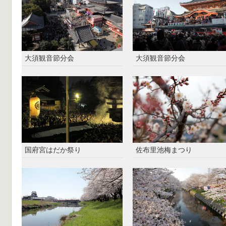
大須観音節分会
大須観音節分会
国府宮はだか祭り
佐布里池梅まつり