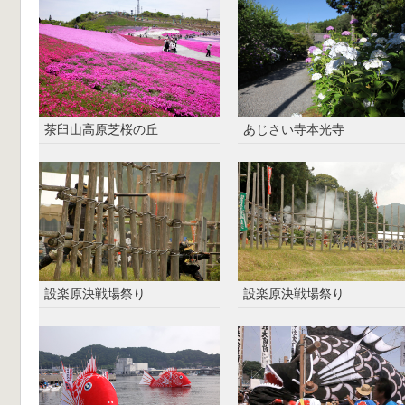
茶臼山高原芝桜の丘
あじさい寺本光寺
設楽原決戦場祭り
設楽原決戦場祭り