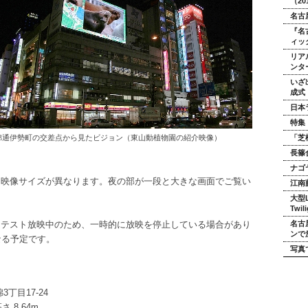
（20
名古
『名
ィッ
リア
ンタ
いざ
成式
日本
特集
錦通伊勢町の交差点から見たビジョン（東山動植物園の紹介映像）
「芝
長篠
ナゴ
る映像サイズが異なります。夜の部が一段と大きな画面でご覧い
江南
大型
Twil
名古
るテスト放映中のため、一時的に放映を停止している場合があり
ンで
なる予定です。
写真
丁目17-24
さ 8.64m