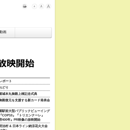
動画
レポート
おどり
屋城本丸御殿上棟記念式典
御殿復元を支援する新カード発表会
屋駅前大型パブリックビューイング
『COP10』『トリエンナーレ』
府400年』PR映像の放映開始
明治村 & 日本ライン納涼花火大会