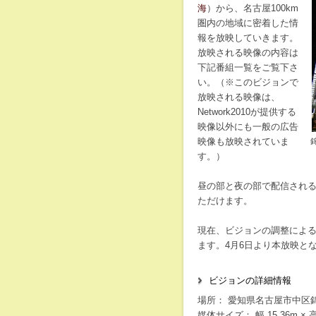
海
）から、名古屋100km
圏内の地域に密着した情
報を放映していきます。
放映される映像の内容は
下記番組一覧をご覧下さ
い。（※このビジョンで
放映される映像は、
Network2010が提供する
映像以外にも一般の広告
映像も放映されていま
す。）
昼の部と夜の部で配信され
ただけます。
現在、ビジョンの調整によ
ます。4月6日より本放映と
ビジョンの詳細情報
場所： 愛知県名古屋市中区錦3
媒体サイズ： 幅 15.36m × 高