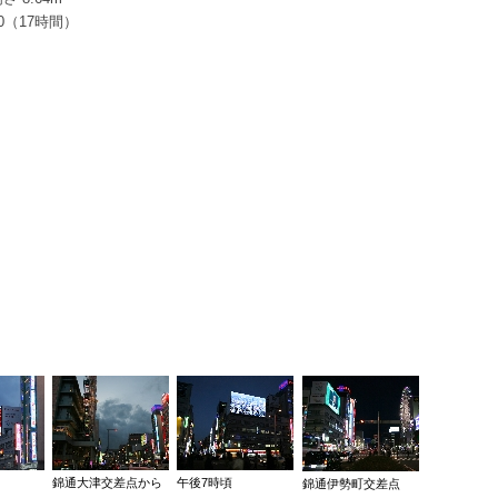
00（17時間）
錦通大津交差点から
午後7時頃
錦通伊勢町交差点