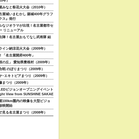
10年）
屋みなと祭花火大会（2010年）
古屋城いまむかし 築城400年グラフ
クス』発行
ルなジオラマが出現！名古屋都市セ
ー リニューアル
出陣！名古屋おもてなし武将隊 結
ライン納涼花火大会（2009年）
！「名古屋開府400年」
桜の丘」 愛知県豊根村（2009年）
合戦 のぼりまつり（2009年）
ヤ･エキトピアまつり（2009年）
藤まつり（2009年）
LEDビジョンオープニングイベント
ight View from SUNSHINE SAKAE
屋100km圏内の映像を大型ビジョ
放映開始
で見る名古屋まつり（2008年）