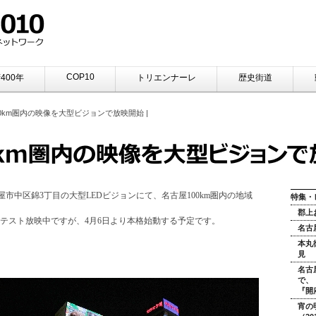
COP10
400年
トリエンナーレ
歴史街道
00km圏内の映像を大型ビジョンで放映開始 |
古屋市中区錦3丁目の大型LEDビジョンにて、名古屋100km圏内の地域
特集・
郡上
テスト放映中ですが、4月6日より本格始動する予定です。
名古
本丸
見
名古
で、
『開
宵の