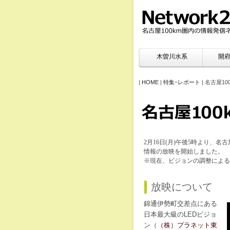
木曽川水系
開府
|
HOME
|
特集･レポート
| 名古屋1
2月16日(月)午後5時より、名
情報の放映を開始しました。
※現在、ビジョンの調整による
放映について
錦通伊勢町交差点にある
日本最大級のLEDビジョ
ン（
（株）プラネット東