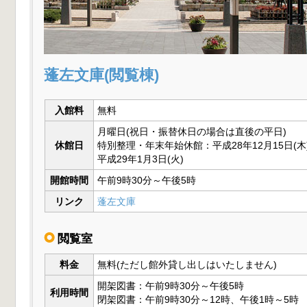
蓬左文庫(閲覧棟)
入館料
無料
月曜日(祝日・振替休日の場合は直後の平日)
休館日
特別整理・年末年始休館：平成28年12月15日(木
平成29年1月3日(火)
開館時間
午前9時30分～午後5時
リンク
蓬左文庫
閲覧室
料金
無料(ただし館外貸し出しはいたしません)
開架図書：午前9時30分～午後5時
利用時間
閉架図書：午前9時30分～12時、午後1時～5時