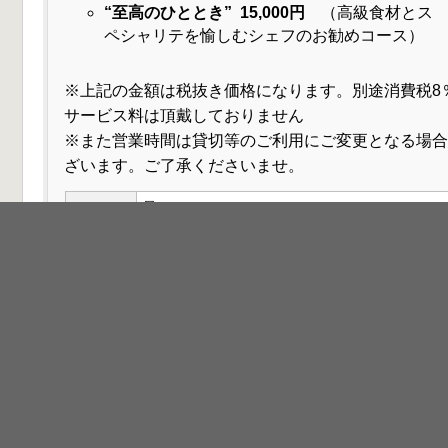
“至高のひととき” 15,000円
（高級食材とス
ペシャリテを愉しむシェフのお勧めコース）
※上記の金額は税抜き価格になります。別途消費税8
サービス料は頂戴しておりません
※また営業時間は貸切等のご利用にご変更となる場合
ざいます。ご了承くださいませ。
昼／11:00～15:00
(14:00ラストオーダー)
営業時間
夜／17:00～23:00
(21:00ラストオーダー)
電話
052-932-7887
リンク
ガーデンレストラン徳川園
蘇山荘
汎太平洋博覧会(昭和12年)の迎賓館を移築した歴史的