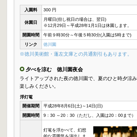
入園料
300 円
月曜日(但し祝日の場合は、翌日)
休園日
※12月29日～平成28年1月1日は休園します。
開園時間
午前９時30分～午後５時30分(入園は5時まで)
リンク
徳川園
※徳川美術館・蓬左文庫との共通割引もあります。
夕べを涼む 徳川園夜会
ライトアップされた夜の徳川園で、夏のひと時夕涼み
楽しみください。
浮灯篭
開催期間
平成28年8月6日(土)～14日(日)
開園時間
9：30 ～20：30（ただし、入園は20：00まで）
灯篭を浮かべて、幻想
的な雰囲気を演出しま